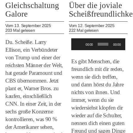
Gleichschaltung
Über die joviale
Galore
Scheißfreundlichke
Vom 13. September 2025
Vom 12. September 2025
203 Mal gelesen
222 Mal gelesen
Audio-
Du. Scheiße. Larry
00:00
00:00
Player
Ellison, ein Verbündeter
von Trump und einer der
Es gibt Menschen, die
reichsten Männer der Welt,
freundlich mit dir reden,
hat gerade Paramount und
wenn sie dich treffen,
CBS übernommen. Jetzt
und dann hörst du Jahre
plant er, Warner Bros. zu
nichts von ihnen. Und
kaufen, einschließlich
immer, wenn du sie
CNN. In einer Zeit, in der
wiedersiehst klopfen dir
sechs große Konzerne
wieder auf die Schulter,
kontrollieren, was 90 %
nennen dich einen guten
der Amerikaner sehen,
Freund und sagen Dinge