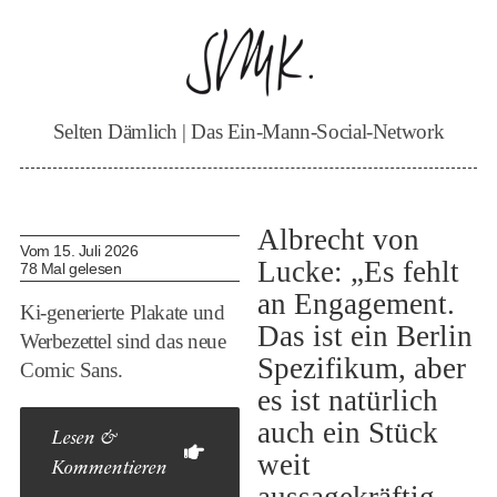
Zum
Inhalt
springen
Selten Dämlich | Das Ein-Mann-Social-Network
Albrecht von
Vom 15. Juli 2026
Lucke: „Es fehlt
78 Mal gelesen
an Engagement.
Ki-generierte Plakate und
Das ist ein Berlin
Werbezettel sind das neue
Spezifikum, aber
Comic Sans.
es ist natürlich
auch ein Stück
Lesen &
weit
Kommentieren