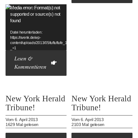
Video-
Media error: Format(s) not
supported or source(s) not
Player
found
Datei herunterladen:
https://svenk.de/wp-
content/uploads/2013/05/tuftuftufe_1.mp4?
_=1
Lesen &
Kommentieren
New York Herald
New York Herald
Tribune!
Tribune!
Vom 6. April 2013
Vom 6. April 2013
1629 Mal gelesen
2103 Mal gelesen