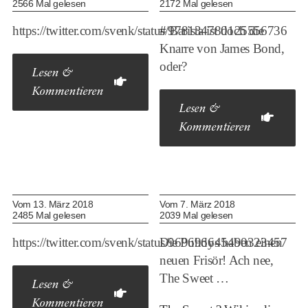
2566 Mal gelesen
2172 Mal gelesen
https://twitter.com/svenk/status/978134780125556736
#
Barista ist doch die
Knarre von James Bond,
oder?
Lesen &
Kommentieren
Lesen &
Kommentieren
Vom 13. März 2018
Vom 7. März 2018
2485 Mal gelesen
2039 Mal gelesen
https://twitter.com/svenk/status/969696645490323457
Die Puhdys haben einen
neuen Frisör! Ach nee,
The Sweet …
Lesen &
Kommentieren