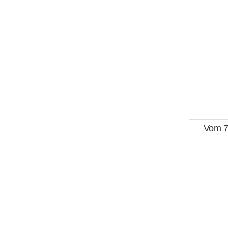
Zum
Inhalt
springen
Vom 7