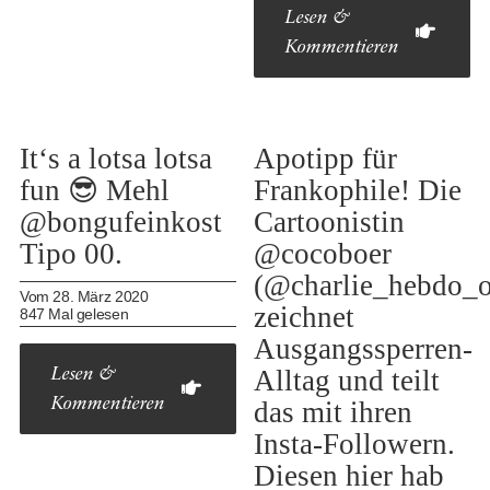
Lesen &
Kommentieren
It‘s a lotsa lotsa
Apotipp für
fun 😎 Mehl
Frankophile! Die
@bongufeinkost
Cartoonistin
Tipo 00.
@cocoboer
(@charlie_hebdo_of
Vom 28. März 2020
zeichnet
847 Mal gelesen
Ausgangssperren-
Alltag und teilt
Lesen &
Kommentieren
das mit ihren
Insta-Followern.
Diesen hier hab